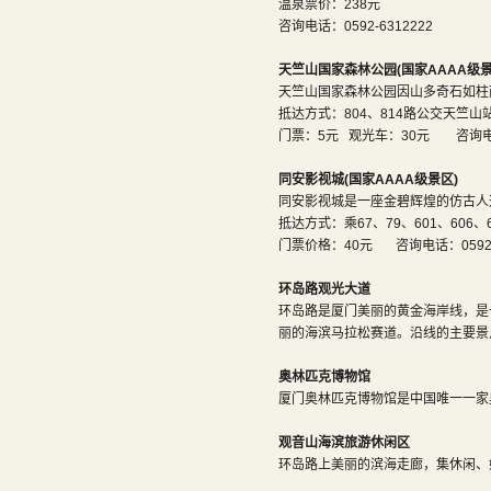
温泉票价：238元
咨询电话：0592-6312222
天竺山国家森林公园
(
国家AAAA级景
天竺山国家森林公园因山多奇石如柱
抵达方式：804、814路公交天竺山
门票：5元 观光车：30元 咨询电话：
同安影视城
(
国家AAAA级景区)
同安影视城是一座金碧辉煌的仿古人
抵达方式：乘67、79、601、606、
门票价格：40元 咨询电话：0592-73
环岛路观光大道
环岛路是厦门美丽的黄金海岸线，是
丽的海滨马拉松赛道。沿线的主要景
奥林匹克博物馆
厦门奥林匹克博物馆是中国唯一一家
观音山海滨旅游休闲区
环岛路上美丽的滨海走廊，集休闲、