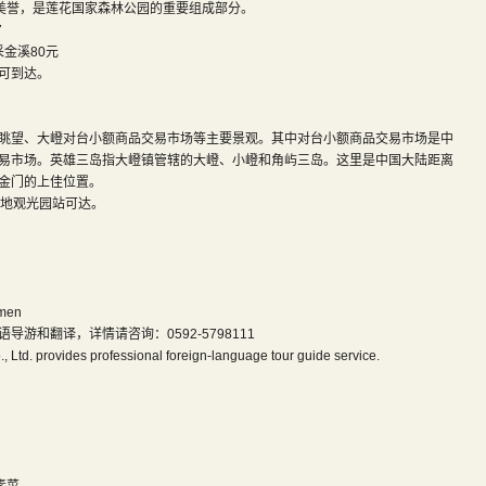
的美誉，是莲花国家森林公园的重要组成部分。
7
金溪80元
可到达。
眺望、大嶝对台小额商品交易市场等主要景观。其中对台小额商品交易市场是中
易市场。英雄三岛指大嶝镇管辖的大嶝、小嶝和角屿三岛。这里是中国大陆距离
金门的上佳位置。
专线战地观光园站可达。
amen
游和翻译，详情请咨询：0592-5798111
 Ltd. provides professional foreign-language tour guide service.