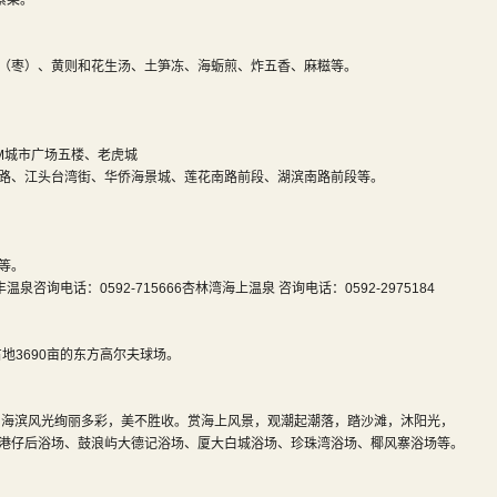
素菜。
（枣）、黄则和花生汤、土笋冻、海蛎煎、炸五香、麻糍等。
M城市广场五楼、老虎城
路、江头台湾街、华侨海景城、莲花南路前段、湖滨南路前段等。
等。
丰温泉咨询电话：0592-715666杏林湾海上温泉 咨询电话：0592-2975184
地3690亩的东方高尔夫球场。
，海滨风光绚丽多彩，美不胜收。赏海上风景，观潮起潮落，踏沙滩，沐阳光，
港仔后浴场、鼓浪屿大德记浴场、厦大白城浴场、珍珠湾浴场、椰风寨浴场等。