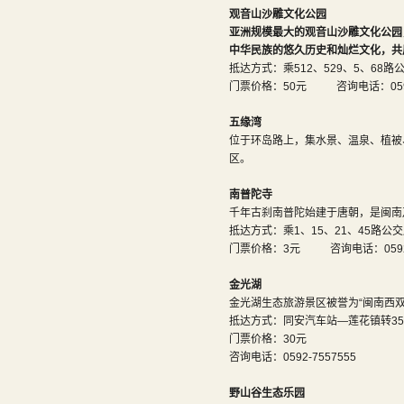
观音山沙雕文化公园
亚洲规模最大的观音山沙雕文化公园
中华民族的悠久历史和灿烂文化，共
抵达方式：乘512、529、5、68路
门票价格：50元 咨询电话：0592
五缘湾
位于环岛路上，集水景、温泉、植被
区。
南普陀寺
千年古刹南普陀始建于唐朝，是闽南
抵达方式：乘1、15、21、45路公
门票价格：3元 咨询电话：0592－
金光湖
金光湖生态旅游景区被誉为“闽南西双
抵达方式：同安汽车站—莲花镇转35
门票价格：30元
咨询电话：0592-7557555
野山谷生态乐园