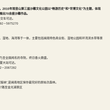
，
2010
年观音山第三届沙雕文化公园以“畅游历史”和“世博文化”为主题，体现
展出
70
余座沙雕作品。
公交车可达。
－5975270
、湿地、海湾等于一体，主要包括闽南特色商业街、湿地公园和环湾滨水带等景
乃至全国闻名的寺院，终日香火鼎盛。
交厦大站可达。
2087282
版纳”,是闽南地区保存最完好的原始次森林。
7路至金光湖景区