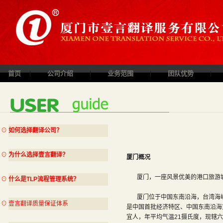
首页
|
公司介绍
|
业务范围
|
团队优势
|
⊙
如何选择翻译公司？
⊙
为什么选择壹言翻译？
厦门概况
厦门，一座风景优美的港口旅游城市
⊙
什么是TLP流程管理系统？
厦门位于中国东南沿海，台湾海峡西
⊙
壹言翻译质量保证体系
是中国首批经济特区、中国东南沿海
宜人，年平均气温21摄氏度，现辖六