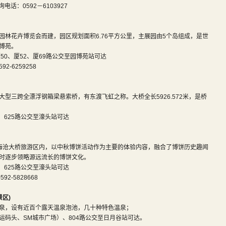
话：0592－6103927
园林花卉博览会而建，园区规划面积6.76平方公里，主展园由5个岛组成，是世
博苑。
厦50、厦52、厦69路公交至园博苑站可达
6259258
型三跨全漂浮钢箱梁悬索桥，有东渡飞虹之称。大桥全长5926.572米，是桥
6、625路公交至濠头站可达
-海沧大桥旅游区内，以中秋博饼活动作为主要的体验内容，融合了博饼历史趣闻
时逐步领略源远流长的博饼文化。
6、625路公交至濠头站可达
-5828668
景区)
泉，设有近百个露天温泉泡池，几十种特色温泉；
运码头、SM城市广场）、804路公交至日月谷站可达。