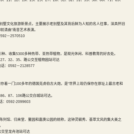
11、12、19、23、25、27、28、31、32、51、55、56、66、71、85、
别墅文化旅游新景点，主要展示老别墅及其背后鲜为人知的名人往事，深具怀旧
前清曲”南音艺术表演。
－2570510
引种、收集5300多种热带、亚热带植物，是观光休闲、科普教育的好去处。
、27、32、35、路公交至植物园站可达
92－2128577
保存着一门100多年的德国克虏伯古大炮，是“世界上现仍保存在原址上最古老和
、86、87、106路公交白城站可达。
2-2099603
陈列馆、归来堂、鳌园和嘉庚公园的统称，这钟灵毓秀、荟萃文风的集大美之
。
路公交至龙舟池站可达