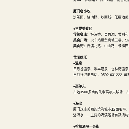
海鲜
、
“佛跳墙”、仿古药膳、南普陀
厦门名小吃
沙茶面、烧肉粽、炒面线、芝麻地瓜
●
主要美食区
传统名店：
好清香、吴再添、黄则和
美食广场：
火车站世贸商城五楼、S
美食街：
湖滨北路、中山路、禾祥西
休闲娱乐
●温泉
日月谷温泉、翠丰温泉、杏林湾温泉
日月谷咨询电话：0592-631222 翠
●高尔夫
占地3500多亩的凯歌高尔夫球场、占
●海滨
厦门这座美丽的滨海城市,四面临海
浴海水……主要的海滨浴场有鼓浪屿
●槟榔酒吧一条街