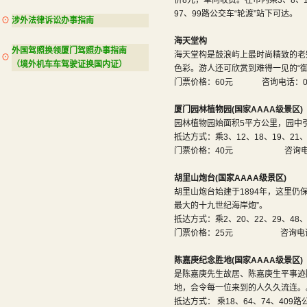
价8元，单向收费。在市内乘3、8、10、
97、99路公交车“轮渡”站下可达。
⊙
涉外法律诉讼办事指南
海天堂构
外国驾照换领厦门驾照办事指南
海天堂构是鼓浪屿上最时尚精致的老
⊙
（境外机车车驾驶证换国内证）
色彩。游人还可欣赏到难得一见的“御
门票价格：60元 咨询电话：0592
厦门园林植物园
(
国家AAAA级景区)
园林植物园始面积5平方公里，园中
抵达方式：乘3、12、18、19、21
门票价格：40元 咨询电话：05
胡里山炮台(国家AAAA级景区)
胡里山炮台始建于1894年，这里仍
最大的十九世纪海岸炮”。
抵达方式：乘2、20、22、29、48
门票价格：25元 咨询电话：059
陈嘉庚纪念胜地(国家AAAA级景区)
是陈嘉庚先生故居、陈嘉庚生平事迹
地，会令每一位来到的人久久流连。
抵达方式： 乘18、64、74、409