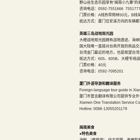
野山谷生态乐园享有“闽南小九寨”
咨询电话：0592-7551666 755177
门票价格：A线热带雨林50元，B线采
抵达方式：厦门往安溪方向的车辆都
英雄三岛战地观光园
大嶝战地观光园拥有战地遗迹、海峡
国大陆唯一直接对台商开放的商品交
台湾金门最近的地方，也是观望台湾
抵达方式：605、605B、大嶝
门票价格：40元
咨询电话：0592-7095201
厦门外语导游和翻译服务
Foreign-language tour guide in Xi
厦门市壹言翻译有限公司提供专业外语导
Xiamen One Translation Service Co.,
Hotline: 0086-13055201179
闽南
美食
●
特色美食