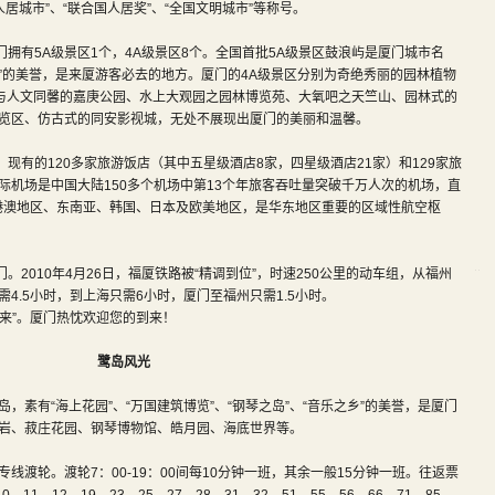
佳人居城市”、“联合国人居奖”、“全国文明城市”等称号。
有5A级景区1个，4A级景区8个。全国首批5A级景区鼓浪屿是厦门城市名
览”的美誉，是来厦游客必去的地方。厦门的4A级景区分别为奇绝秀丽的园林植物
然与人文同馨的嘉庚公园、水上大观园之园林博览苑、大氧吧之天竺山、园林式的
览区、仿古式的同安影视城，无处不展现出厦门的美丽和温馨。
有的120多家旅游饭店（其中五星级酒店8家，四星级酒店21家）和129家旅
际机场是中国大陆150多个机场中第13个年旅客吞吐量突破千万人次的机场，直
及港澳地区、东南亚、韩国、日本及欧美地区，是华东地区重要的区域性航空枢
010年4月26日，福厦铁路被“精调到位”，时速250公里的动车组，从福州
4.5小时，到上海只需6小时，厦门至福州只需1.5小时。
来”。厦门热忱欢迎您的到来！
鹭岛风光
岛，素有“海上花园”、“万国建筑博览”、“钢琴之岛”、“音乐之乡”的美誉，是厦门
岩、菽庄花园、钢琴博物馆、皓月园、海底世界等。
线渡轮。渡轮7：00-19：00间每10分钟一班，其余一般15分钟一班。往返票