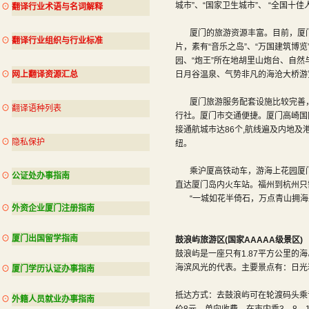
城市”、“国家卫生城市”、 “全国十
⊙
翻译行业术语与名词解释
厦门的旅游资源丰富。目前，厦门拥
⊙
翻译行业组织与行业标准
片，素有“音乐之岛”、“万国建筑博
园、“炮王”所在地胡里山炮台、自
⊙
网上翻译资源汇总
日月谷温泉、气势非凡的海沧大桥游
厦门旅游服务配套设施比较完善，现
⊙
翻译语种列表
行社。厦门市交通便捷。厦门高崎国
接通航城市达86个,航线遍及内地
⊙
隐私保护
纽。
乘沪厦高铁动车，游海上花园厦门。2
⊙
公证处办事指南
直达厦门岛内火车站。福州到杭州只需
“一城如花半倚石，万点青山拥海
⊙
外资企业厦门注册指南
⊙
厦门出国留学指南
鼓浪屿旅游区(国家AAAAA级景区)
鼓浪屿是一座只有1.87平方公里的海
海滨风光的代表。主要景点有：日光
⊙
厦门学历认证办事指南
抵达方式：去鼓浪屿可在轮渡码头乘专
⊙
外籍人员就业办事指南