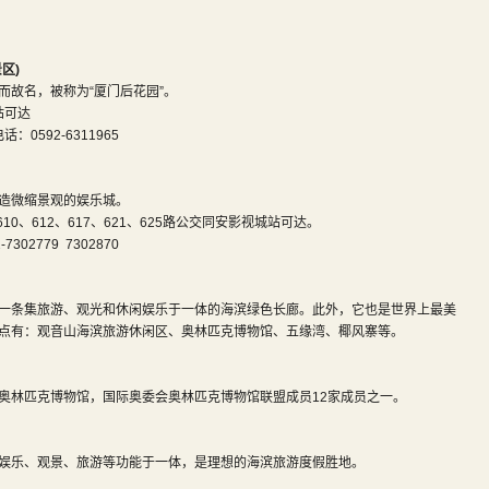
区)
而故名，被称为“厦门后花园”。
站可达
0592-6311965
造微缩景观的娱乐城。
610、612、617、621、625路公交同安影视城站可达。
02779 7302870
一条集旅游、观光和休闲娱乐于一体的海滨绿色长廊。此外，它也是世界上最美
点有：观音山海滨旅游休闲区、奥林匹克博物馆、五缘湾、椰风寨等。
奥林匹克博物馆，国际奥委会奥林匹克博物馆联盟成员12家成员之一。
娱乐、观景、旅游等功能于一体，是理想的海滨旅游度假胜地。